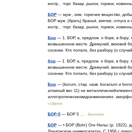
костр., ·торг. базар, рынок, торжок; нов
БОР
— муж., хим. горючее вещество, добы
БОР муж. (брать) браньё, взятие, отпуск и 
костр., ·торг. базар, рынок, торжок; нов
Бор
— 1. БОР, а, предлож. о боре, в бору;
возвышенном месте. Дремучий, вековой бор
сосенки. Кто попало, без разбору (о слу
бор
— 1. БОР, а, предлож. о боре, в бору;
возвышенном месте. Дремучий, вековой бор
сосенки. Кто попало, без разбору (о слу
Бор
— (borum, стар. назв. boracium и bor
атомный вес 11) не металлическийэлемент,
аллотропическихвидоизменениях: аморф
и Ефрона
БОР-5
— БОР 5 …
Википедия
БОР
— • БОР (Bohr) Oгe Нильс (р. 1922), 
Лондонском университетах. С 1956 г. преп