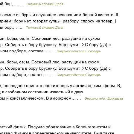
инный бор,… …
Толковый словарь Даля
ваемое из буры и служащее основанием борной кислоте. II.
прием; бору нет, говорят купцы, разбору, спросу на товар. |
инный бор,… …
Толковый словарь Даля
 мн. боры, ов; м. Сосновый лес, растущий на сухом
. Собирать в бору бруснику. Бор шумит. ◊ С бору (да) с
чайном подборе, составе… …
Энциклопедический словарь
 мн. боры, ов; м. Сосновый лес, растущий на сухом
. Собирать в бору бруснику. Бор шумит. ◊ С бору (да) с
чайном подборе, составе… …
Энциклопедический словарь
on, последнее принято еще итеперь у англичан; хим. форм. В;
 в свободном состоянии известный в двух
ном и кристаллическом. В аморфном… …
Энциклопедия Брокгауза
датский физик. Получил образование в Копенгагенском и
одавал физику в Копенгагенском университете. Был также