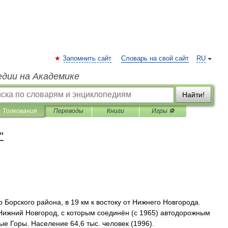
Запомнить сайт
Словарь на свой сайт
RU
едии на Академике
Найти!
Толкования
Переводы
Книги
Игры ⚽
"
р
Борского
района
,
в
19
км
к
востоку
от
Нижнего
Новгорода
.
Нижний
Новгород
,
с
которым
соединён
(
с
1965
)
автодорожным
ые
Горы
.
Население
64
,
6
тыс
.
человек
(
1996
).