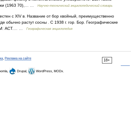
зики (1963 70),… …
Научно-технический энциклопедический словарь
вестен с XIV в. Название от бор хвойный, преимущественно
де обычно растут сосны . С 1938 г. гор. Бор. Географические
. М: АСТ.… …
Географическая энциклопедия
ка
,
Реклама на сайте
18+
omla,
Drupal,
WordPress, MODx.