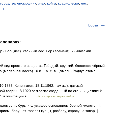
,
город
,
зеленомошник
,
злак
,
койга
,
краснолесье
,
лес
,
ент
Борзя
 словарях:
ор» Бор (лес) хвойный лес. Бор (элемент) химический
 вид простого вещества Твёрдый, хрупкий, блестяще чёрный.
 (молярная масса) 10.811 а. е. м. (г/моль) Радиус атома …
885, Копенгаген, 18.11.1962, там же), датский
вой теории. В 1920 возглавил созданный по его инициативе Ин
3 45 в эмиграции в… …
Философская энциклопедия
ваемое из буры и служащее основанием борной кислоте. II.
прием; бору нет, говорят купцы, разбору, спросу на товар. |