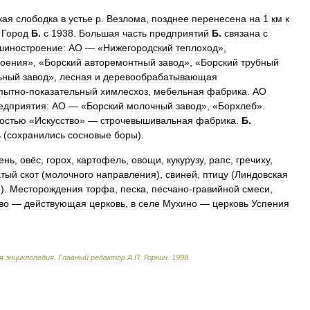
кая
слободка
в
устье
р
.
Везлома
,
позднее
перенесена
на
1
км
к
.
Город
Б
.
с
1938
.
Большая
часть
предприятий
Б
.
связана
с
шиностроение:
АО
— «
Нижегородский
теплоход
»,
оения
», «
Борский
авторемонтный
завод
», «
Борский
трубный
ьный
завод
»,
лесная
и
деревообрабатывающая
пытно
-
показательный
химлесхоз
,
мебельная
фабрика
.
АО
едприятия:
АО
— «
Борский
молочный
завод
», «
Борхлеб
».
ностью
«
Искусство
» —
строчевышивальная
фабрика
.
Б
.
ь
(
сохранились
сосновые
боры
).
ень
,
овёс
,
горох
,
картофель
,
овощи
,
кукурузу
,
рапс
,
гречиху
,
атый
скот
(
молочного
направления
),
свиней
,
птицу
(
Линдовская
й
).
Месторождения
торфа
,
песка
,
песчано
-
гравийной
смеси
,
во
—
действующая
церковь
,
в
селе
Мухино
—
церковь
Успения
я
энциклопедия
.
Главный
редактор
А
.
П
.
Горкин
.
1998
.