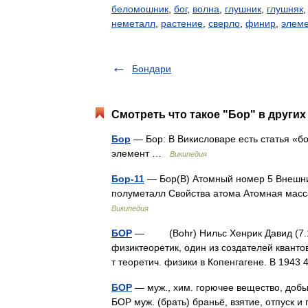
беломошник
,
бог
,
волна
,
глушник
,
глушняк
неметалл
,
растение
,
сверло
,
финир
,
элем
Бондари
Смотреть что такое "Бор" в других
Бор
— Бор: В Викисловаре есть статья «б
элемент …
Википедия
Бор-11
— Бор(B) Атомный номер 5 Внешний
полуметалл Свойства атома Атомная масса
Википедия
БОР
— (Bohr) Нильс Хенрик Давид (7.10.1
физиктеоретик, один из создателей кванто
т теоретич. физики в Копенгагене. В 194
БОР
— муж., хим. горючее вещество, добы
БОР муж. (брать) браньё, взятие, отпуск и 