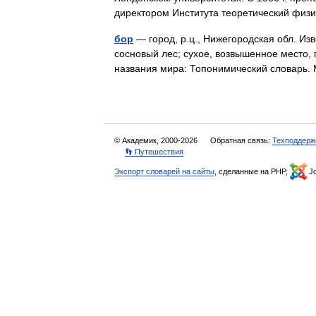
директором Института теоретический фи
бор
— город, р.ц., Нижегородская обл. Из
сосновый лес; сухое, возвышенное место, г
названия мира: Топонимический словарь
© Академик, 2000-2026
Обратная связь:
Техподдерж
👣 Путешествия
Экспорт словарей на сайты
, сделанные на PHP,
Jo