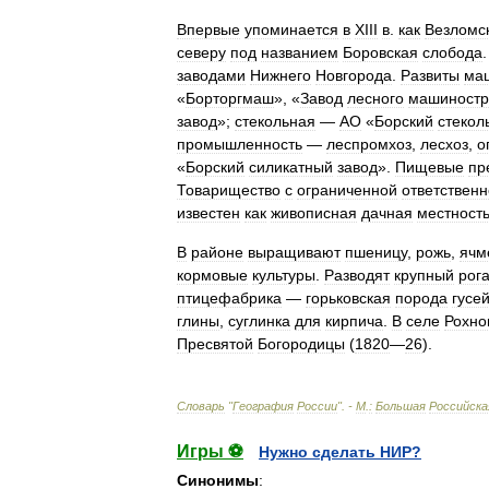
Впервые
упоминается
в
XIII
в
.
как
Везломс
северу
под
названием
Боровская
слобода
заводами
Нижнего
Новгорода
.
Развиты
ма
«
Борторгмаш
», «
Завод
лесного
машиностр
завод
»;
стекольная
—
АО
«
Борский
стекол
промышленность
—
леспромхоз
,
лесхоз
,
о
«
Борский
силикатный
завод
».
Пищевые
пр
Товарищество
с
ограниченной
ответствен
известен
как
живописная
дачная
местност
В
районе
выращивают
пшеницу
,
рожь
,
ячм
кормовые
культуры
.
Разводят
крупный
рог
птицефабрика
—
горьковская
порода
гусе
глины
,
суглинка
для
кирпича
.
В
селе
Рохно
Пресвятой
Богородицы
(
1820
—
26
).
Словарь
"
География
России
". -
М
.
:
Большая
Российска
Игры ⚽
Нужно сделать НИР?
Синонимы
: