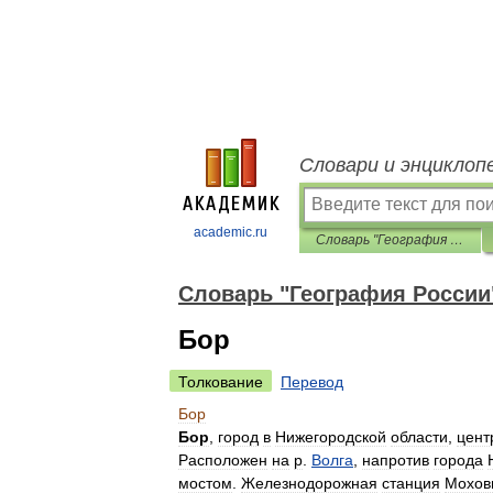
Словари и энциклоп
academic.ru
Словарь "География России"
Словарь "География России
Бор
Толкование
Перевод
Бор
Бор
,
город
в
Нижегородской
области
,
цент
Расположен
на
р
.
Волга
,
напротив
города
мостом
.
Железнодорожная
станция
Мохов